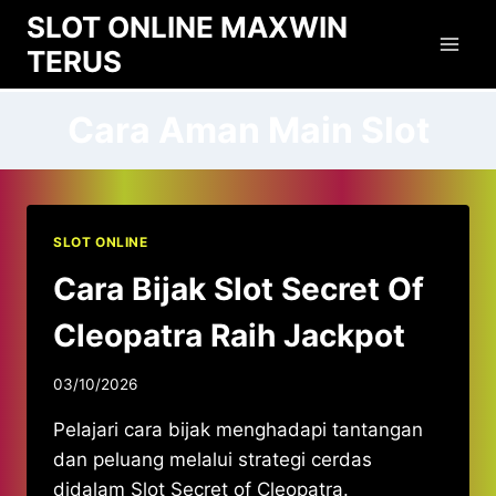
Skip
SLOT ONLINE MAXWIN
to
TERUS
content
Cara Aman Main Slot
SLOT ONLINE
Cara Bijak Slot Secret Of
Cleopatra Raih Jackpot
03/10/2026
Pelajari cara bijak menghadapi tantangan
dan peluang melalui strategi cerdas
didalam Slot Secret of Cleopatra.