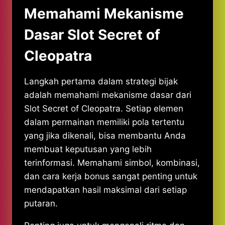
Memahami Mekanisme
Dasar Slot Secret of
Cleopatra
Langkah pertama dalam strategi bijak
adalah memahami mekanisme dasar dari
Slot Secret of Cleopatra. Setiap elemen
dalam permainan memiliki pola tertentu
yang jika dikenali, bisa membantu Anda
membuat keputusan yang lebih
terinformasi. Memahami simbol, kombinasi,
dan cara kerja bonus sangat penting untuk
mendapatkan hasil maksimal dari setiap
putaran.