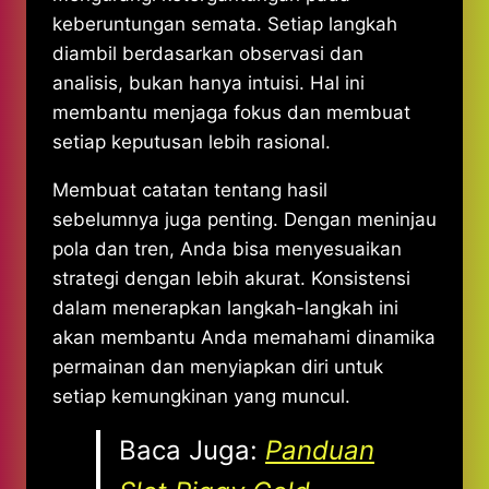
keberuntungan semata. Setiap langkah
diambil berdasarkan observasi dan
analisis, bukan hanya intuisi. Hal ini
membantu menjaga fokus dan membuat
setiap keputusan lebih rasional.
Membuat catatan tentang hasil
sebelumnya juga penting. Dengan meninjau
pola dan tren, Anda bisa menyesuaikan
strategi dengan lebih akurat. Konsistensi
dalam menerapkan langkah-langkah ini
akan membantu Anda memahami dinamika
permainan dan menyiapkan diri untuk
setiap kemungkinan yang muncul.
Baca Juga:
Panduan