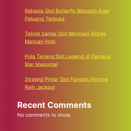
Rahasia Slot Butterfly Blossom Agar
Peluang Terbuka
Teknik Santai Slot Mermaid Riches
Mencari Hoki
Pola Tenang Slot Legend of Perseus
Biar Maksimal
Strategi Pintar Slot Panda’s Fortune
Raih Jackpot
Recent Comments
No comments to show.