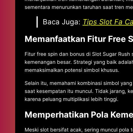
sementara menurunkan taruhan saat tren 
Baca Juga:
Tips Slot Fa C
Memanfaatkan Fitur Free 
Fitur free spin dan bonus di Slot Sugar Rush
kemenangan besar. Strategi yang baik adala
memaksimalkan potensi simbol khusus.
Selain itu, memahami kombinasi simbol yan
saat kesempatan itu muncul. Tidak jarang, k
karena peluang multiplikasi lebih tinggi.
Memperhatikan Pola Kem
Meski slot bersifat acak, sering muncul pola 