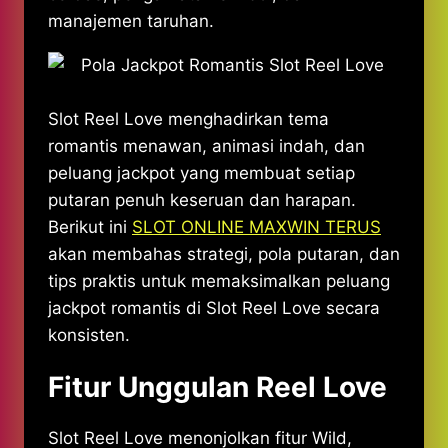
manajemen taruhan.
Slot Reel Love menghadirkan tema
romantis menawan, animasi indah, dan
peluang jackpot yang membuat setiap
putaran penuh keseruan dan harapan.
Berikut ini
SLOT ONLINE MAXWIN TERUS
akan membahas strategi, pola putaran, dan
tips praktis untuk memaksimalkan peluang
jackpot romantis di Slot Reel Love secara
konsisten.
Fitur Unggulan Reel Love
Slot Reel Love menonjolkan fitur Wild,