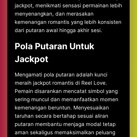
jackpot, menikmati sensasi permainan lebih
menyenangkan, dan merasakan
kemenangan romantis yang lebih konsisten
dari putaran awal hingga akhir sesi.
Pola Putaran Untuk
Jackpot
Mengamati pola putaran adalah kunci
meraih jackpot romantis di Reel Love.
Pemain disarankan mencatat simbol yang
sering muncul dan memanfaatkan momen
kemenangan beruntun. Menyesuaikan
taruhan secara bertahap sesuai aliran
putaran membantu menjaga modal tetap
aman sekaligus memaksimalkan peluang