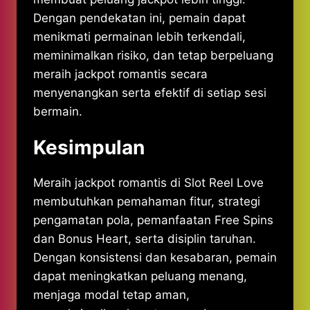
Dengan pendekatan ini, pemain dapat
menikmati permainan lebih terkendali,
meminimalkan risiko, dan tetap berpeluang
meraih jackpot romantis secara
menyenangkan serta efektif di setiap sesi
bermain.
Kesimpulan
Meraih jackpot romantis di Slot Reel Love
membutuhkan pemahaman fitur, strategi
pengamatan pola, pemanfaatan Free Spins
dan Bonus Heart, serta disiplin taruhan.
Dengan konsistensi dan kesabaran, pemain
dapat meningkatkan peluang menang,
menjaga modal tetap aman,