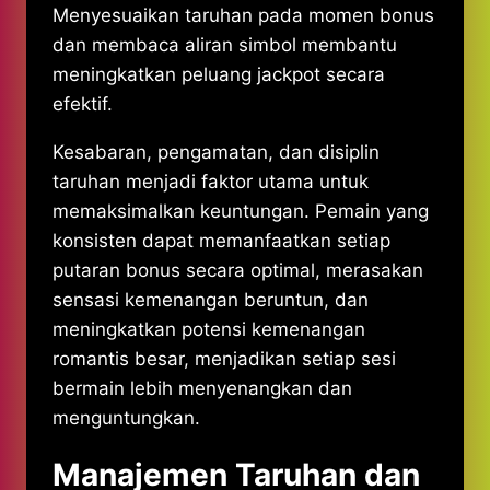
Menyesuaikan taruhan pada momen bonus
dan membaca aliran simbol membantu
meningkatkan peluang jackpot secara
efektif.
Kesabaran, pengamatan, dan disiplin
taruhan menjadi faktor utama untuk
memaksimalkan keuntungan. Pemain yang
konsisten dapat memanfaatkan setiap
putaran bonus secara optimal, merasakan
sensasi kemenangan beruntun, dan
meningkatkan potensi kemenangan
romantis besar, menjadikan setiap sesi
bermain lebih menyenangkan dan
menguntungkan.
Manajemen Taruhan dan