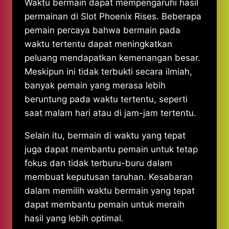
Waktu bermain dapat mempengaruhi hasil
permainan di Slot Phoenix Rises. Beberapa
pemain percaya bahwa bermain pada
waktu tertentu dapat meningkatkan
peluang mendapatkan kemenangan besar.
Meskipun ini tidak terbukti secara ilmiah,
banyak pemain yang merasa lebih
beruntung pada waktu tertentu, seperti
saat malam hari atau di jam-jam tertentu.
Selain itu, bermain di waktu yang tepat
juga dapat membantu pemain untuk tetap
fokus dan tidak terburu-buru dalam
membuat keputusan taruhan. Kesabaran
dalam memilih waktu bermain yang tepat
dapat membantu pemain untuk meraih
hasil yang lebih optimal.