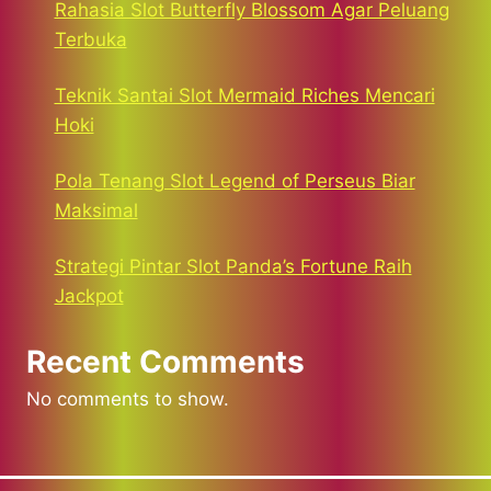
Rahasia Slot Butterfly Blossom Agar Peluang
Terbuka
Teknik Santai Slot Mermaid Riches Mencari
Hoki
Pola Tenang Slot Legend of Perseus Biar
Maksimal
Strategi Pintar Slot Panda’s Fortune Raih
Jackpot
Recent Comments
No comments to show.