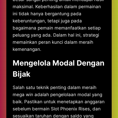
maksimal. Keberhasilan dalam permainan
ini tidak hanya bergantung pada
keberuntungan, tetapi juga pada
bagaimana pemain memanfaatkan setiap
peluang yang ada. Dalam hal ini, strategi
memainkan peran kunci dalam meraih
kemenangan.
Mengelola Modal Dengan
Bijak
Salah satu teknik penting dalam meraih
mega win adalah pengelolaan modal yang
baik. Pastikan untuk menetapkan anggaran
sebelum bermain Slot Phoenix Rises, dan
sesuaikan taruhan dengan saldo yang