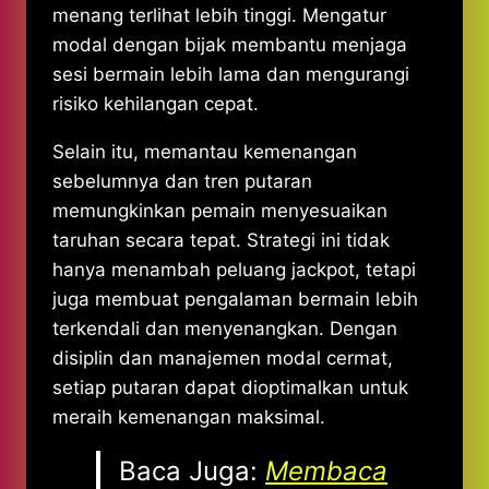
menang terlihat lebih tinggi. Mengatur
modal dengan bijak membantu menjaga
sesi bermain lebih lama dan mengurangi
risiko kehilangan cepat.
Selain itu, memantau kemenangan
sebelumnya dan tren putaran
memungkinkan pemain menyesuaikan
taruhan secara tepat. Strategi ini tidak
hanya menambah peluang jackpot, tetapi
juga membuat pengalaman bermain lebih
terkendali dan menyenangkan. Dengan
disiplin dan manajemen modal cermat,
setiap putaran dapat dioptimalkan untuk
meraih kemenangan maksimal.
Baca Juga:
Membaca