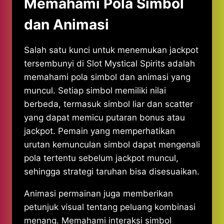
Memahami Pola Simbol
dan Animasi
Salah satu kunci untuk menemukan jackpot
tersembunyi di Slot Mystical Spirits adalah
memahami pola simbol dan animasi yang
muncul. Setiap simbol memiliki nilai
berbeda, termasuk simbol liar dan scatter
yang dapat memicu putaran bonus atau
jackpot. Pemain yang memperhatikan
urutan kemunculan simbol dapat mengenali
pola tertentu sebelum jackpot muncul,
sehingga strategi taruhan bisa disesuaikan.
Animasi permainan juga memberikan
petunjuk visual tentang peluang kombinasi
menang. Memahami interaksi simbol