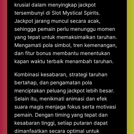
krusial dalam menyingkap jackpot
tersembunyi di Slot Mystical Spirits.
Jackpot jarang muncul secara acak,
sehingga pemain perlu menunggu momen
yang tepat untuk memaksimalkan taruhan.
Mengamati pola simbol, tren kemenangan,
dan fitur bonus membantu menentukan
kapan waktu terbaik menambah taruhan.
Kombinasi kesabaran, strategi taruhan
bertahap, dan pengamatan pola
menciptakan peluang jackpot lebih besar.
Selain itu, menikmati animasi dan efek
suara magis menjaga fokus serta motivasi
pemain. Dengan timing yang tepat dan
kesabaran tinggi, setiap putaran dapat
dimanfaatkan secara optimal untuk