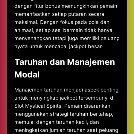
dengan fitur bonus memungkinkan pemain
memanfaatkan setiap putaran secara
maksimal. Dengan fokus pada pola dan
animasi, setiap sesi bermain tidak hanya
menyenangkan tetapi juga memiliki peluang
nyata untuk mencapai jackpot besar.
Taruhan dan Manajemen
Modal
Manajemen taruhan menjadi aspek penting
untuk menyingkap jackpot tersembunyi di
Slot Mystical Spirits. Pemain disarankan
menggunakan strategi taruhan bertahap,
memulai dengan taruhan kecil, dan
meningkatkan jumlah taruhan saat peluang