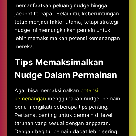
memanfaatkan peluang nudge hingga
jackpot tercapai. Selain itu, keberuntungan
tetap menjadi faktor utama, tetapi strategi
nudge ini memungkinkan pemain untuk
lebih memaksimalkan potensi kemenangan
mereka.
Tips Memaksimalkan
Nudge Dalam Permainan
Agar bisa memaksimalkan
potensi
kemenangan
menggunakan nudge, pemain
perlu mengikuti beberapa tips penting.
Pertama, penting untuk bermain di level
taruhan yang sesuai dengan anggaran.
Dengan begitu, pemain dapat lebih sering