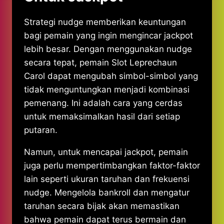
Strategi nudge memberikan keuntungan
bagi pemain yang ingin mengincar jackpot
lebih besar. Dengan menggunakan nudge
secara tepat, pemain Slot Leprechaun
Carol dapat mengubah simbol-simbol yang
tidak menguntungkan menjadi kombinasi
pemenang. Ini adalah cara yang cerdas
untuk memaksimalkan hasil dari setiap
putaran.
Namun, untuk mencapai jackpot, pemain
juga perlu mempertimbangkan faktor-faktor
lain seperti ukuran taruhan dan frekuensi
nudge. Mengelola bankroll dan mengatur
taruhan secara bijak akan memastikan
bahwa pemain dapat terus bermain dan