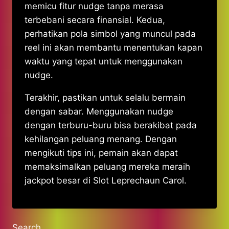
memicu fitur nudge tanpa merasa
terbebani secara finansial. Kedua,
perhatikan pola simbol yang muncul pada
reel ini akan membantu menentukan kapan
waktu yang tepat untuk menggunakan
nudge.
Terakhir, pastikan untuk selalu bermain
dengan sabar. Menggunakan nudge
dengan terburu-buru bisa berakibat pada
kehilangan peluang menang. Dengan
mengikuti tips ini, pemain akan dapat
memaksimalkan peluang mereka meraih
jackpot besar di Slot Leprechaun Carol.
Search